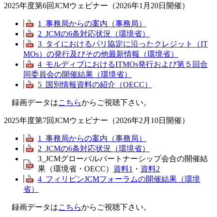
2025年度第6回JCMウェビナー（2026年1月20日開催）
1_事務局からの案内（事務局）
2_JCMの6条対応状況（環境省）
3_タイにおけるパリ協定に沿ったクレジット（IT
MOs）の発行及びその他最新情報（環境省）
4_モルディブにおけるITMOs発行および第５回合
同委員会の開催結果（環境省）
5_国別情報資料の紹介（OECC）
録画データは
こちら
からご視聴下さい。
2025年度第7回JCMウェビナー（2026年2月10日開催）
1_事務局からの案内（事務局）
2_JCMの6条対応状況（環境省）
3_JCMグローバルパートナーシップ会合の開催結
果（環境省・OECC）
資料1
・
資料2
4_フィリピンJCMフォーラムの開催結果（環境
省）
録画データは
こちら
からご視聴下さい。