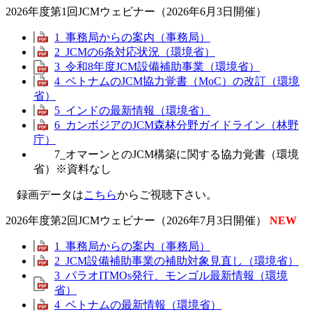
2026年度第1回JCMウェビナー（2026年6月3日開催）
1_事務局からの案内（事務局）
2_JCMの6条対応状況（環境省）
3_令和8年度JCM設備補助事業（環境省）
4_ベトナムのJCM協力覚書（MoC）の改訂（環境
省）
5_インドの最新情報（環境省）
6_カンボジアのJCM森林分野ガイドライン（林野
庁）
7_オマーンとのJCM構築に関する協力覚書（環境
省）※資料なし
録画データは
こちら
からご視聴下さい。
2026年度第2回JCMウェビナー（2026年7月3日開催）
NEW
1_事務局からの案内（事務局）
2_JCM設備補助事業の補助対象見直し（環境省）
3_パラオITMOs発行、モンゴル最新情報（環境
省）
4_ベトナムの最新情報（環境省）