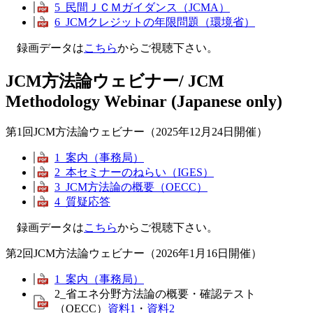
5_民間ＪＣＭガイダンス（JCMA）
6_JCMクレジットの年限問題（環境省）
録画データは
こちら
からご視聴下さい。
JCM方法論ウェビナー/ JCM
Methodology Webinar (Japanese only)
第1回JCM方法論ウェビナー（2025年12月24日開催）
1_案内（事務局）
2_本セミナーのねらい（IGES）
3_JCM方法論の概要（OECC）
4_質疑応答
録画データは
こちら
からご視聴下さい。
第2回JCM方法論ウェビナー（2026年1月16日開催）
1_案内（事務局）
2_省エネ分野方法論の概要・確認テスト
（OECC）
資料1
・
資料2