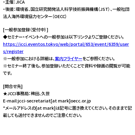
・主催：JICA
・後援：環境省、国立研究開発法人科学技術振興機構（JST）、一般社団
法人海外環境協力センター（OECC）
[一般参加登録（受付中）]
◆セミナー・イベントへの一般参加は以下リンクよりご登録ください。
https://jcci.eventos.tokyo/web/portal/653/event/6359/user
s/register
※一般参加における詳細は、
案内フライヤー
をご参照ください。
※セミナー終了後も、参加登録いただくことで資料や録画の閲覧が可能
です。
[問合せ先]
★JCCI事務局：稗田、久世
E-mail:jcci-secretariat[at mark]oecc.or.jp
*メールアドレスの[at mark]は記号に置き換えてください。そのままで記
載しても送付できませんのでご注意ください。