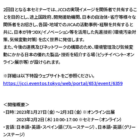
2回目となる本セミナーでは、JCCIの実現イメージを関係者で共有するこ
とを目的とし、途上国政府、開発援助機関、日本の自治体・省庁等様々な
関係者をお招きし、各国・地域でのJICAの活動事例・経験を共有すると
共に、日本が持つDX/イノベーション等を活用した先進技術（環境汚染対
策、気候変動対策）を広く世界に発信します。
また、今後の連携及びネットワークの構築のため、環境管理及び気候変
動にかかる日本の優れた製品・技術を紹介する場（ピッチイベント・オン
ライン展示等）が設けられます。
※詳細は以下特設ウェブサイトをご参照ください。
https://jcci.eventos.tokyo/web/portal/653/event/6359
＜開催概要＞
・日時：2023年1月27日（金）～2月3日（金）※オンライン出展
2023年2月2日（木）10:00-17:00 ※セミナー（オンライン）
・言語：日本語・英語・スペイン語（ブルーステージ）、日本語・英語（グリー
ンステージ）