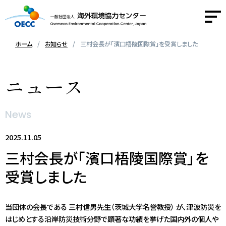
ホーム
お知らせ
三村会長が「濱口梧陵国際賞」を受賞しました
OECCについて
ニュース
事業紹介
News
活動報告
2025.11.05
三村会長が「濱口梧陵国際賞」を
ニュース
受賞しました
採用情報
当団体の会長である 三村信男先生（茨城大学名誉教授） が、津波防災を
お問い合わせ
はじめとする沿岸防災技術分野で顕著な功績を挙げた国内外の個人や