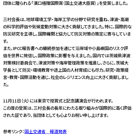
団体に贈られる「濱口梧陵国際賞（国土交通大臣賞）」を受賞しました。
アクセス
JA
/
EN
三村会長は、地球環境工学・海岸工学の分野で研究を重ね、津波・高潮
の科学的評価や気候変動対策に大きく貢献してきました。特に、国際的な
防災研究を主導し、国際機関と協力して防災対策の策定に寄与していま
す。
また、IPCC報告書への継続参加を通じて沿岸域や小島嶼国のリスク評
価を世界に発信し、国際政策に影響を与えました。国内では茨城県津波
対策検討委員会で、津波対策や海岸管理政策を推進し、さらに、茨城大
学長として防災・環境教育や途上国の人材育成にも尽力。研究・政策提
言・教育・国際活動を通じ、社会のレジリエンス向上に大きく貢献しまし
た。
11月11日（火）には東京で授賞式と記念講演会が行われます。
この度の受賞は、三村会長の長年にわたる取り組みが国際的に高く評価
された証であり、当団体としても心よりお祝い申し上げます。
参考リンク：
国土交通省 報道発表