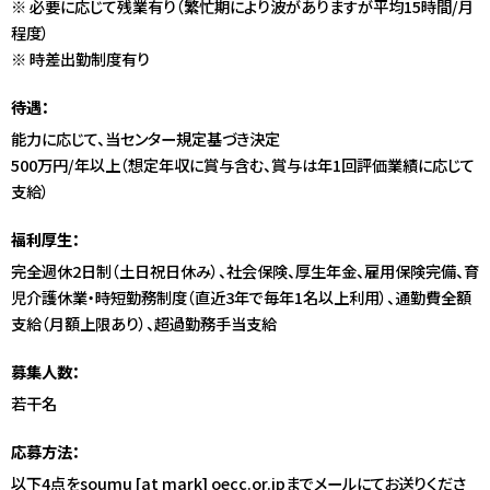
※ 必要に応じて残業有り（繁忙期により波がありますが平均15時間/月
程度）
※ 時差出勤制度有り
待遇：
能力に応じて、当センター規定基づき決定
500万円/年以上（想定年収に賞与含む、賞与は年1回評価業績に応じて
支給）
福利厚生：
完全週休2日制（土日祝日休み）、社会保険、厚生年金、雇用保険完備、育
児介護休業・時短勤務制度（直近3年で毎年1名以上利用）、通勤費全額
支給（月額上限あり）、超過勤務手当支給
募集人数：
若干名
応募方法：
以下4点をsoumu [at mark] oecc.or.jpまでメールにてお送りくださ