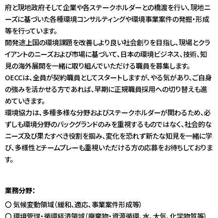
アクセス
府と現地政府そして企業や各ステークホルダーとの橋渡を行い、現地ニ
ーズに基づいた各種環境コンサルティングや環境事業案件の発掘・形成
JA
/
EN
等を行っています。
開発途上国の環境課題を改善しより良い社会創りを目指し、現場とクラ
イアントのニーズおよび市場に基づいて、日本の環境ビジネス、技術、知
見の海外展開を一緒に取り組んでいただける職員を募集します。
OECCは、全員が契約職員としてスタートしますが、やる気があり、ご自身
の強みを活かせる方であれば、早期に正規職員採用への切り替えも進
めていきます。
環境協力は、多種多様な分野およびステークホルダーが関わるため、必
ずしも環境分野のバックグランドのみを重視するものではなく、社会的な
ニーズ及び果たすべき役割を掴み、変化を恐れず新たな知見を一緒に学
び、多様性とチームプレーも重視いただける方の応募をお待ちしておりま
す。
業務分野：
〇 気候変動領域（緩和、適応、事業案件形成等）
〇 環境管理・循環経済領域（廃棄物・資源循環、水、大気、化学物質等）