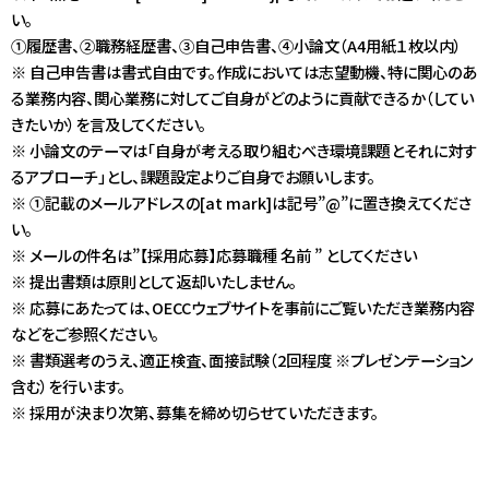
い。
①履歴書、②職務経歴書、③自己申告書、④小論文（A4用紙１枚以内）
※ 自己申告書は書式自由です。作成においては志望動機、特に関心のあ
る業務内容、関心業務に対してご自身がどのように貢献できるか（してい
きたいか）を言及してください。
※ 小論文のテーマは「自身が考える取り組むべき環境課題とそれに対す
るアプローチ」とし、課題設定よりご自身でお願いします。
※ ①記載のメールアドレスの[at mark]は記号”@”に置き換えてくださ
い。
※ メールの件名は”【採用応募】応募職種 名前 ” としてください
※ 提出書類は原則として返却いたしません。
※ 応募にあたっては、
OECCウェブサイト
を事前にご覧いただき業務内容
などをご参照ください。
※ 書類選考のうえ、適正検査、面接試験（2回程度 ※プレゼンテーション
含む）を行います。
※ 採用が決まり次第、募集を締め切らせていただきます。