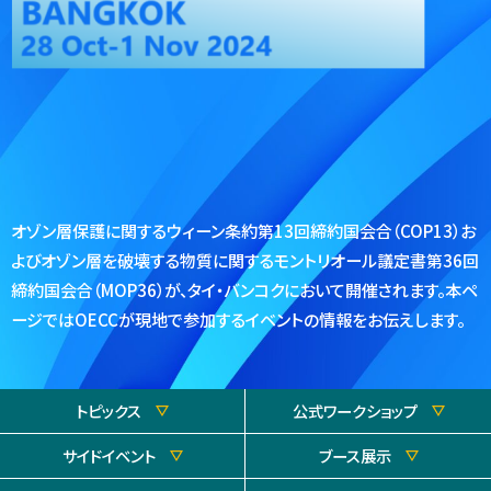
アクセス
JA
/
EN
オゾン層保護に関するウィーン条約第13回締約国会合（COP13）お
よびオゾン層を破壊する物質に関するモントリオール議定書第36回
締約国会合（MOP36）が、タイ・バンコクにおいて開催されます。本ペ
ージではOECCが現地で参加するイベントの情報をお伝えします。
トピックス
公式ワークショップ
サイドイベント
ブース展示