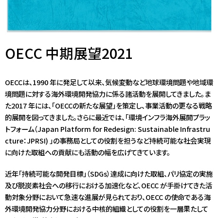
OECC 中期展望2021
OECCは、1990 年に発足して以来、気候変動など地球環境問題や地域環
境問題に対する海外環境開発協力に係る諸活動を展開してきました。ま
た2017 年には、「OECCの新たな展望」を策定し、事業活動の更なる戦略
的展開を図ってきました。さらに最近では、「環境インフラ海外展開プラッ
トフォーム（Japan Platform for Redesign: Sustainable Infrastru
cture：JPRSI) 」の事務局としての役割を担うなど持続可能な社会実現
に向けた取組への貢献にも活動の幅を広げてきています。
近年「持続可能な開発目標」（SDGs）達成に向けた取組、パリ協定の実施
及び脱炭素社会への移行における加速化など、OECC が手掛けてきた活
動対象分野において急速な進展が見られており、OECC の使命である海
外環境開発協力分野における中核的組織としての役割を一層果たして