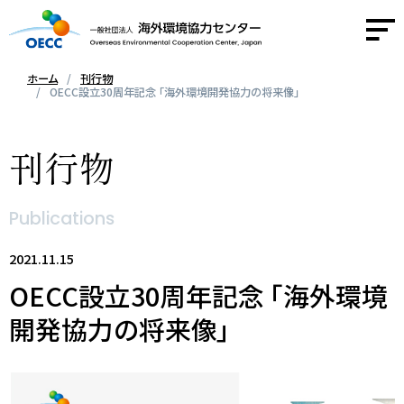
ホーム
刊行物
OECC設立30周年記念 「海外環境開発協力の将来像」
OECCについて
刊行物
事業紹介
Publications
活動報告
2021.11.15
ニュース
OECC設立30周年記念 「海外環境
開発協力の将来像」
採用情報
お問い合わせ