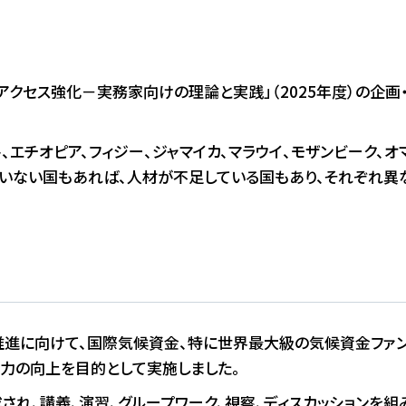
アクセス
JA
/
EN
アクセス強化－実務家向けの理論と実践」（2025年度）の企画・運
、エチオピア、フィジー、ジャマイカ、マラウイ、モザンビーク、オ
ていない国もあれば、人材が不足している国もあり、それぞれ異
進に向けて、国際気候資金、特に世界最大級の気候資金ファン
力の向上を目的として実施しました。
され、講義、演習、グループワーク、視察、ディスカッションを