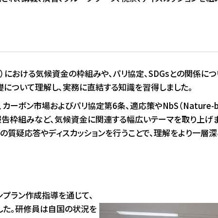
おける気候資金の枠組みや、パリ協定、SDGsとの関係について学ぶとと
礎について理解し、実務に直結する知識を習得しました。
ボン市場およびパリ協定第6条、適応策やNbS（Nature-base
候変動交渉や報告枠組みなど、気候資金に関連する幅広いテーマを取
接の質疑応答やディスカッションを行うことで、理解をより一層深
ンプラン作成指導を通じて、
した。研修員は自国の状況を