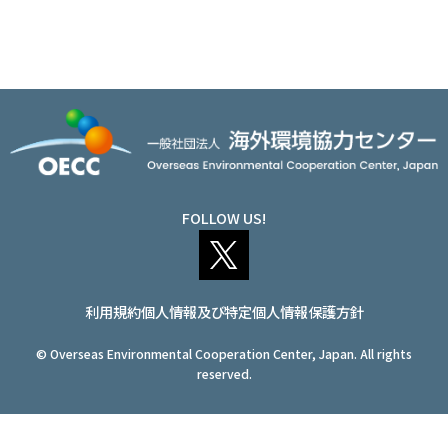
a
i
i
アクセス
JA
/
EN
c
n
n
e
k
e
b
e
o
d
FOLLOW US!
o
I
k
n
利用規約
個人情報及び特定個人情報保護方針
© Overseas Environmental Cooperation Center, Japan. All rights
reserved.