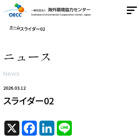
ホーム
スライダー02
OECCについて
ニュース
事業紹介
News
活動報告
2026.03.12
ニュース
スライダー02
採用情報
X
F
L
L
お問い合わせ