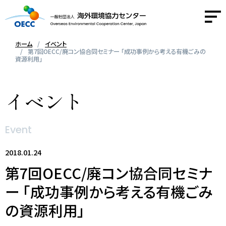
ホーム
イベント
第7回OECC/廃コン協合同セミナー 「成功事例から考える有機ごみの
資源利用」
OECCについて
イベント
事業紹介
活動報告
Event
2018.01.24
ニュース
第7回OECC/廃コン協合同セミナ
採用情報
ー 「成功事例から考える有機ごみ
の資源利用」
お問い合わせ