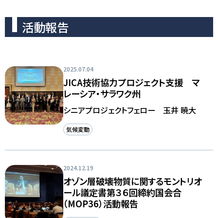
活動報告
2025.07.04
JICA技術協力プロジェクト支援 マ
レーシア・サラワク州
シニアプロジェクトフェロー 玉井 暁大
気候変動
2024.12.19
オゾン層破壊物質に関するモントリオ
ール議定書第３６回締約国会合
（MOP36）活動報告