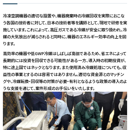
冷凍空調機器の適切な設置や、機器廃棄時の冷媒回収を実際におこな
う各国の技術者に対して、日本の技術者等を講師として、現地で研修を実
施しています。これによって、高圧ガスである冷媒が安全に取り扱われ、冷
媒の大気放出が減らされると同時に、機器のエネルギー効率の向上を図
ります。
高効率の機器や低GWP冷媒はしばしば高価であるため、省エネによって
長期的には投資を回収できる可能性がある一方、導入時の初期投資が、
特に途上国ではネックとなります。また使用済み冷媒処理についても、収
益性の事業とするのは容易ではありません。適切な資金源とのマッチン
グや、冷媒転換・回収等の対策が必要・有利となるような政策の導入のよ
うな支援を通じて、案件形成のお手伝いをいたします。