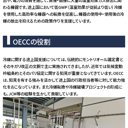
出や、電力の消費を通じて、直接・間接に大量の温室効果ガス排出に関
アクセス
わる機器です。途上国において低GWP（温室効果が従前より低い）冷媒
JA
/
EN
を使用した高効率な機器への転換を促進し、機器の使用中・使用後の冷
媒の放出を抑えるための政策作りを支援しています。
OECCの役割
冷媒に関する途上国支援については、伝統的にモントリオール議定書と
そのキガリ改正の文脈で主に実施されてきましたが、近年では気候変動
枠組条約とそのパリ協定に関する知見が重要となってきています。OECC
は、知見を有する強みを活かして途上国の行政担当者等に対して能力強
化をおこなっています。 また冷媒転換や冷媒破壊プロジェクトの形成に
も、JCM等の経験を生かして貢献しています。