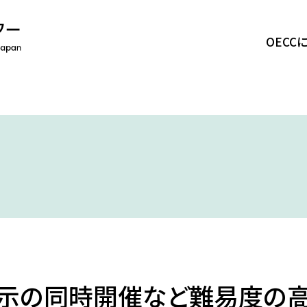
OECC
OECCについて
事業紹介
ク
活動報告
ニュース
採用情報
お問い合わせ
示の同時開催など難易度の高