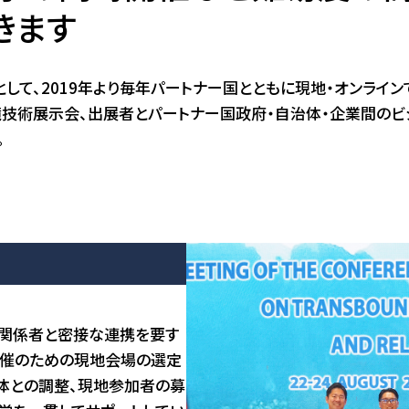
アクセス
きます
JA
/
EN
して、2019年より毎年パートナー国とともに現地・オンライ
技術展示会、出展者とパートナー国政府・自治体・企業間のビ
。
府関係者と密接な連携を要す
開催のための現地会場の選定
体との調整、現地参加者の募