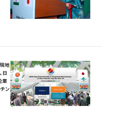
は現地
。日
企業
ッチン