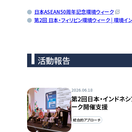
日本ASEAN50周年記念環境ウィーク
第2回 日本・フィリピン環境ウィーク | 環境
活動報告
2026.06.18
第2回日本・インドネシ
ーク開催支援
統合的アプローチ