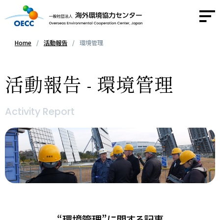
Home
活動報告
環境管理
OECCについて
活動報告 - 環境管理
事業紹介
Activity Report
活動報告
ニュース
採用情報
お問い合わせ
“環境管理”に関する記事