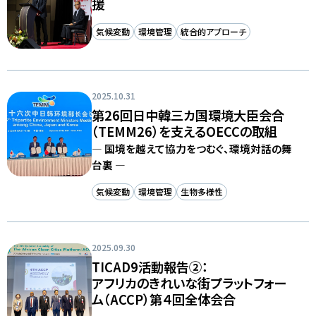
援
気候変動
環境管理
統合的アプローチ
2025.10.31
第26回日中韓三カ国環境大臣会合
（TEMM26）を支えるOECCの取組
― 国境を越えて協力をつむぐ、環境対話の舞
台裏 ―
気候変動
環境管理
生物多様性
2025.09.30
TICAD9活動報告②：
アフリカのきれいな街プラットフォー
ム（ACCP）第４回全体会合