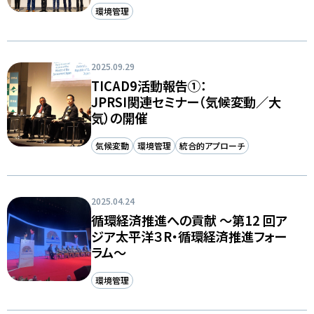
環境管理
2025.09.29
TICAD9活動報告①：
JPRSI関連セミナー（気候変動／大
気）の開催
気候変動
環境管理
統合的アプローチ
2025.04.24
循環経済推進への貢献 ～第12 回ア
ジア太平洋３R・循環経済推進フォー
ラム～
環境管理