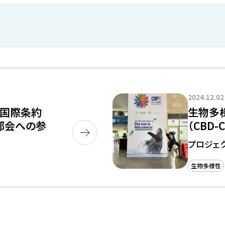
2024.12.02
る国際条約
生物多
業部会への参
（CBD-
プロジェ
生物多様性