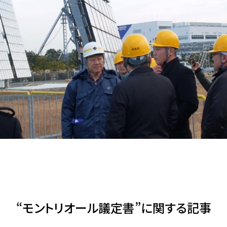
アクセス
JA
/
EN
“モントリオール議定書”に関する記事