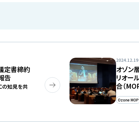
2024.12.19
ル議定書締約
オゾン
動報告
リオー
合（MO
Cの知見を共
Ozone MOP