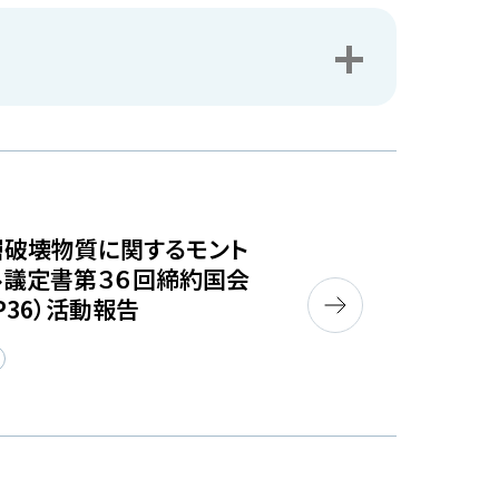
層破壊物質に関するモント
ル議定書第３６回締約国会
P36）活動報告